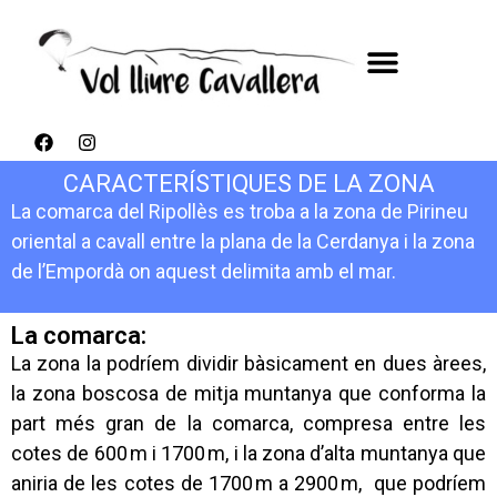
CARACTERÍSTIQUES DE LA ZONA
La comarca del Ripollès es troba a la zona de Pirineu
oriental a cavall entre la plana de la Cerdanya i la zona
de l’Empordà on aquest delimita amb el mar.
La comarca:
La zona la podríem dividir bàsicament en dues àrees,
la zona boscosa de mitja muntanya que conforma la
part més gran de la comarca, compresa entre les
cotes de 600 m i 1700 m, i la zona d’alta muntanya que
aniria de les cotes de 1700 m a 2900 m, que podríem